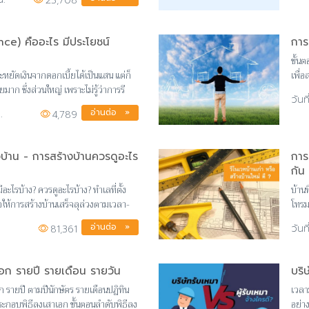
23,708
nce) คืออะไร มีประโยชน์
การ
ขั้น
หยัดเงินจากดอกเบี้ยได้เป็นแสน แต่ก็
เพื่
ยมาก ซึ่งส่วนใหญ่ เพราะไม่รู้ว่าการรี
ตอนอ
อ่านต่อ »
.
4,789
างบ้าน - การสร้างบ้านควรดูอะไร
การ
กัน
มีอะไรบ้าง? ควรดูอะไรบ้าง? ทำเลที่ตั้ง
บ้าน
อให้การสร้างบ้านเสร็จลุล่วงตามเวลา-
โทรม
ไหนคุ
อ่านต่อ »
81,361
อก รายปี รายเดือน รายวัน
บริ
 รายปี ตามปีนักษัตร รายเดือนปฏิทิน
เวลา
กอบพิธีลงเสาเอก ขั้นตอนลำดับพิธีลง
อย่า