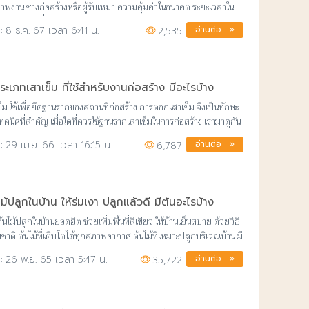
าพงาน ช่างก่อสร้างหรือผู้รับเหมา ความคุ้มค่าในอนาคต ระยะเวลาใน
่อสร้าง และอื่นๆ
อ่านต่อ »
8 ธ.ค. 67 เวลา 6:41 น.
2,535
ระเภทเสาเข็ม ที่ใช้สำหรับงานก่อสร้าง มีอะไรบ้าง
ข็ม ใช้เพื่อยึดฐานรากของสถานที่ก่อสร้าง การตอกเสาเข็ม จึงเป็นทักษะ
ทคนิคที่สำคัญ เมื่อใดที่ควรใช้ฐานรากเสาเข็มในการก่อสร้าง เรามาดูกัน
อ่านต่อ »
29 เม.ย. 66 เวลา 16:15 น.
6,787
ไม้ปลูกในบ้าน ให้ร่มเงา ปลูกแล้วดี มีต้นอะไรบ้าง
นไม้ปลูกในบ้านยอดฮิต ช่วยเพิ่มพื้นที่สีเขียว ให้บ้านเย็นสบาย ด้วยวิธี
ชาติ ต้นไม้ที่เติบโตได้ทุกสภาพอากาศ ต้นไม้ที่เหมาะปลูกบริเวณบ้าน มี
ะไรบ้าง
อ่านต่อ »
26 พ.ย. 65 เวลา 5:47 น.
35,722