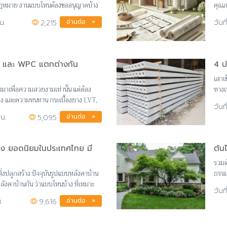
กฎหมาย งานแบบไหนต้องขออนุญาตบ้าง
คุณภ
ร
การก
อ่านต่อ »
น.
2,215
PC และ WPC แตกต่างกัน
4 ป
เสาเ
บมาเพื่อความสวยงามเท่านั้น แต่ต้อง
ทางเ
งแรง และความทนทาน กระเบื้องยาง LVT,
อ่านต่อ »
น.
5,095
ง ยอดนิยมในประเทศไทย มี
ต้น
รวมต้
ิ่งปลูกสร้าง ปัจจุบันรูปแบบหลังคาบ้าน
ธรรม
ังคาบ้านกัน ว่าแบบไหนบ้าง ที่เหมาะ
ต้นอ
อ่านต่อ »
.
9,616