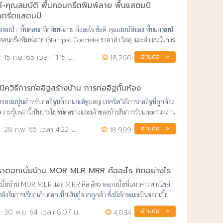
ดี-คุณสมบัติ พื้นคอนกรีตพิมพ์ลาย พื้นแสตมป์
กรีตแสตมป์
แสตมป์ / พื้นคอนกรีตพิมพ์ลาย คืออะไร ข้อดี-คุณสมบัติของ พื้นแสตมป์
้นคอนกรีตพิมพ์ลาย (Stamped Concrete) ราคาค่าวัสดุ และค่าแรงในการ
้นแสตมป์
อ่านต่อ »
15 ก.ย. 65 เวลา 11:15 น.
18,266
นิควิธีการก่ออิฐสร้างบ้าน การก่ออิฐกั้นห้อง
การผสมปูนสำหรับก่ออิฐบล็อกและอิฐมอญ เทคนิควิธีการก่ออิฐที่ถูกต้อง
ความรู้เหล่านี้เป็นประโยชน์ต่อช่างและเจ้าของบ้านในการรับและตรวจงาน
ารของตนเอง
อ่านต่อ »
28 ก.พ. 65 เวลา 4:22 น.
18,999
ราดอกเบี้ยบ้าน MOR MLR MRR คืออะไร คิดอย่างไร
บี้ยบ้าน MOR MLR และ MRR คือ อัตราดอกเบี้ยที่ธนาคารพาณิชย์
างอิงในการเรียกเก็บดอกเบี้ยเงินกู้จากลูกค้า ซึ่งมีลักษณะเป็นดอกเบี้ย
ัว
อ่านต่อ »
30 พ.ย. 64 เวลา 8:07 น.
4,034