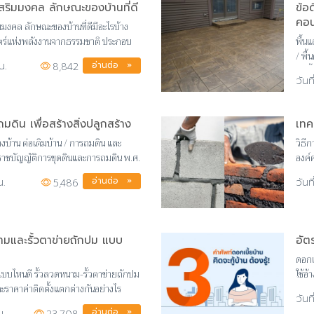
 เสริมมงคล ลักษณะของบ้านที่ดี
ข้อ
คอน
ริมมงคล ลักษณะของบ้านที่ดีมีอะไรบ้าง
ตร์แห่งพลังงานจากธรรมชาติ ประกอบ
พื้น
/ พื
อ่านต่อ »
น.
8,842
ทำพื
มดิน เพื่อสร้างสิ่งปลูกสร้าง
เทค
้างบ้าน ต่อเติมบ้าน / การถมดิน และ
วิธี
ระราชบัญญัติการขุดดินและการถมดิน พ.ศ.
องค์
อาค
อ่านต่อ »
น.
5,486
หนามและรั้วตาข่ายถักปม แบบ
อัต
ดอกเ
ั้วแบบไหนดี รั้วลวดหนาม-รั้วตาข่ายถักปม
ใช้อ้
ละราคาค่าติดตั้งแตกต่างกันอย่างไร
ลอยต
อ่านต่อ »
น.