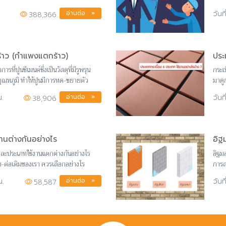
ถือ ม
อ่านต่อ »
.
388,366
ร้าว (กำแพงแตกร้าว)
ประ
ี่ปูนซีเมนต์ซึ่งเป็นวัสดุที่มีรูพรุน
กระเบ
งอุณหภูมิ ทำให้ปูนมีการหด-ขยายตัว
มาดู
อ่านต่อ »
.
38,906
งานต่างกันอย่างไร
อิฐ
่ละประเภทใช้งานแตกต่างกันอย่างไร
อิฐม
ง-ต่อเติมของเรา ควรเลือกอย่างไร
การส
กับก
อ่านต่อ »
น.
58,587