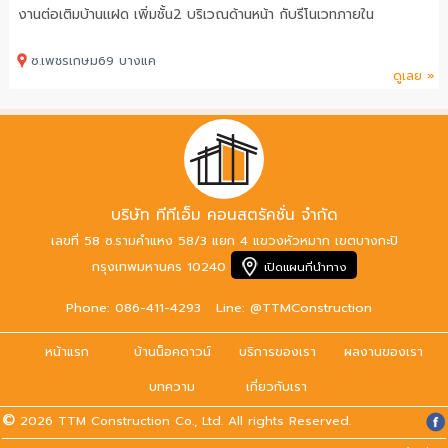
งานต่อเติมบ้านแฝด เพิ่มชั้น2 บริเวณด้านหน้า กับรีโนเวทภายใน
ซ.เพชรเกษม69 บางแค
ดูเลย »
บริษัท ทีทีเอ็ม คอนสตรัคชั่น จำกัด
เลขที่ 58 ซ.รามคำแหง 58/3 แยก 4 แขวงหัวหมาก เขตบางกะปิ
กรุงเทพมหานคร 10240
เปิดแผนที่นำทาง
Phone: 086-411-4293
Line: @TTMConstruction
หน้าแรก
บ้านน็อคดาวน์
บริการของเรา
ผลงานของเรา
บทความ
เกี่ยวกับเรา
©
2026 TTM Construction Co., Ltd. All rights Reserved.