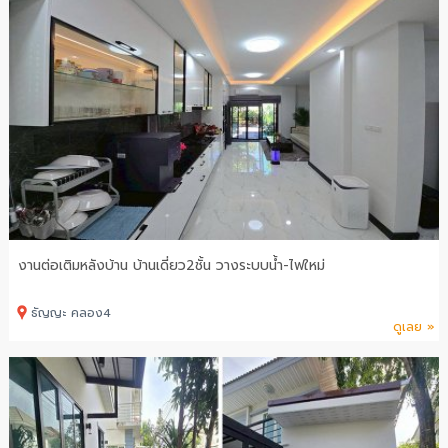
งานต่อเติมหลังบ้าน บ้านเดี่ยว2ชั้น วางระบบน้ำ-ไฟใหม่
ธัญญะ คลอง4
ดูเลย »