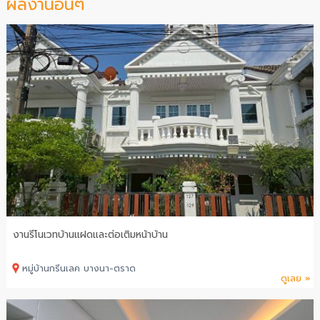
ผลงานอื่นๆ
งานรีโนเวทบ้านแฝดและต่อเติมหน้าบ้าน
หมู่บ้านกรีนเลค บางนา-ตราด
ดูเลย »