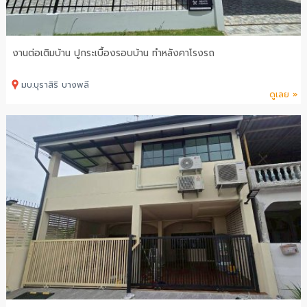
งานต่อเติมบ้าน ปูกระเบื้องรอบบ้าน ทำหลังคาโรงรถ
มบ.บุราสิริ บางพลี
ดูเลย »