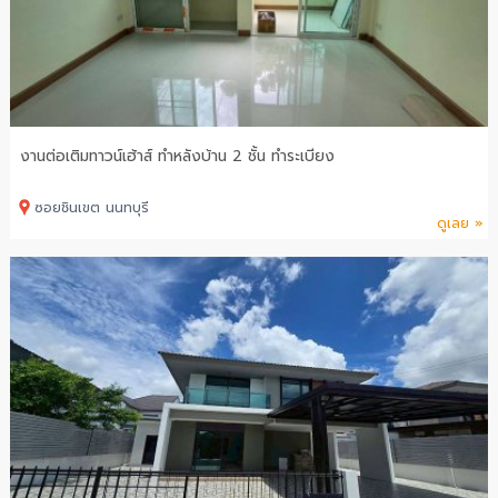
งานต่อเติมทาวน์เฮ้าส์ ทำหลังบ้าน 2 ชั้น ทำระเบียง
ซอยชินเขต นนทบุรี
ดูเลย »