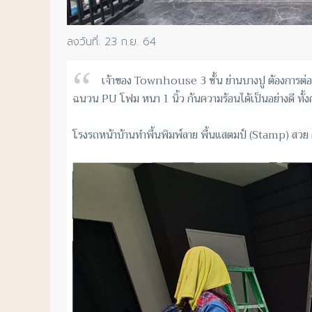
23 ก.ย. 64
เจ้าของ Townhouse 3 ชั้น ย่านบางปู ต้องการต่อเ
ฉนวน PU โฟม หนา 1 นิ้ว กันความร้อนได้เป็นอย่างดี ทั้
โรงรถหน้าบ้านทำพื้นพิมพ์ลาย พื้นแสตมป์ (Stamp) สวย ค