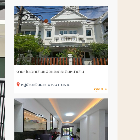
งานรีโนเวทบ้านแฝดและต่อเติมหน้าบ้าน
หมู่บ้านกรีนเลค บางนา-ตราด
ดูเลย »