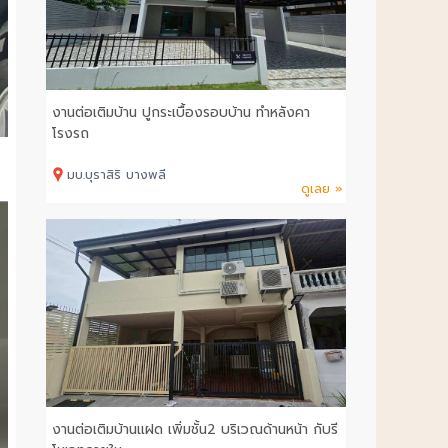
งานต่อเติมบ้าน ปูกระเบื้องรอบบ้าน ทำหลังคา
โรงรถ
มบ.บุราสิริ บางพลี
ดูเลย »
งานต่อเติมบ้านแฝด เพิ่มชั้น2 บริเวณด้านหน้า กับรี