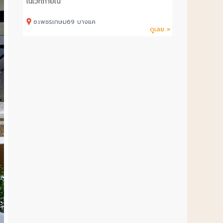
โนเวทภายใน
ซ.เพชรเกษม69 บางแค
ดูเลย »