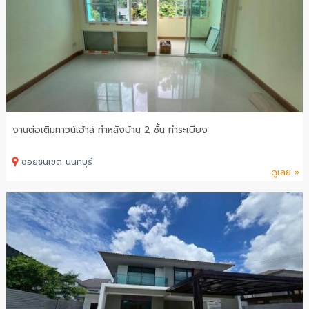
งานต่อเติมทาวน์เฮ้าส์ ทำหลังบ้าน 2 ชั้น ทำระเบียง
ซอยชินเขต นนทบุรี
ดูเลย »