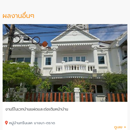
ผลงานอื่นๆ
งานรีโนเวทบ้านแฝดและต่อเติมหน้าบ้าน
หมู่บ้านกรีนเลค บางนา-ตราด
ดูเลย »