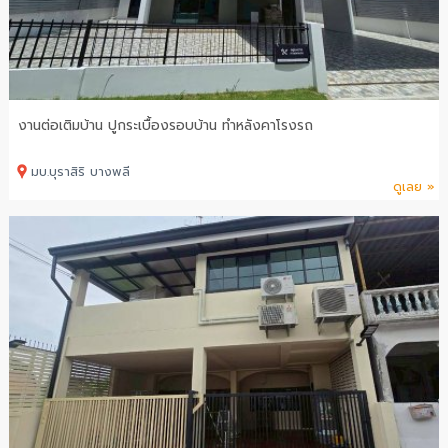
งานต่อเติมบ้าน ปูกระเบื้องรอบบ้าน ทำหลังคาโรงรถ
มบ.บุราสิริ บางพลี
ดูเลย »