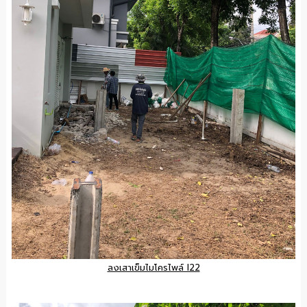
ลงเสาเข็มไมโครไพล์ I22