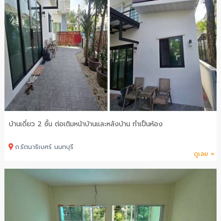
บ้านเดี่ยว 2 ชั้น ต่อเติมหน้าบ้านและหลังบ้าน ทำเป็นห้อง
ถ.รัตนาธิเบศร์ นนทบุรี
ดูเลย »