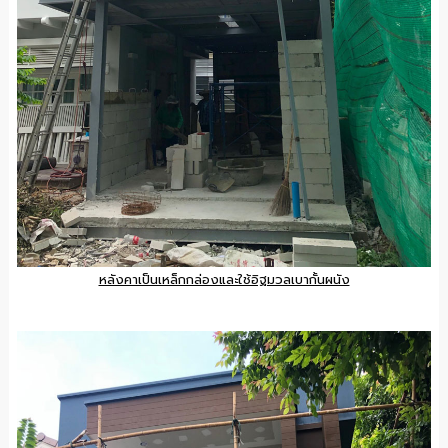
หลังคาเป็นเหล็กกล่องและใช้อิฐมวลเบากั้นผนัง