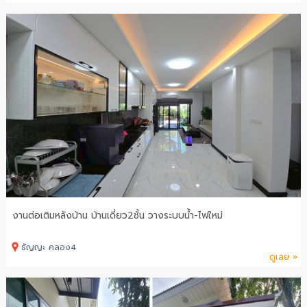
งานต่อเติมหลังบ้าน บ้านเดี่ยว2ชั้น วางระบบน้ำ-ไฟใหม่
ธัญญะ คลอง4
ดูเลย »