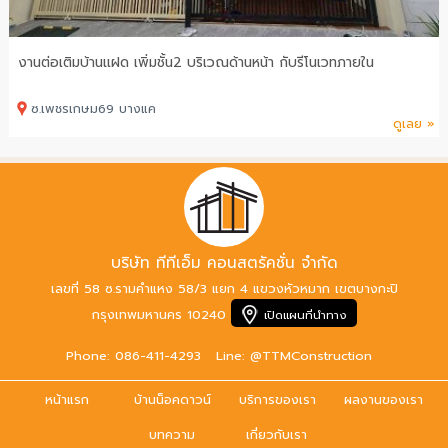
งานต่อเติมบ้านแฝด เพิ่มชั้น2 บริเวณด้านหน้า กับรีโนเวทภายใน
ซ.เพชรเกษม69 บางแค
ดูเลย »
บริษัท ทีทีเอ็ม คอนสตรัคชั่น จำกัด
เลขที่ 58 ซ.รามคำแหง 58/3 แยก 4 แขวงหัวหมาก เขตบางกะปิ
กรุงเทพมหานคร 10240
เปิดแผนที่นำทาง
Phone: 086-411-4293
Line: @TTMConstruction
หน้าแรก
บ้านน็อคดาวน์
บริการของเรา
ผลงานของเรา
บทความ
เกี่ยวกับเรา